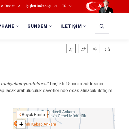
e-Devlet
İçişleri Bakanlığı
TR
PHANE
GÜNDEM
İLETİŞİM
faaliyetininyürütülmesi
” başlıklı 15 inci maddesinin
apılacak arabuluculuk davetlerinde esas alınacak iletişim
Büyük Harita
+