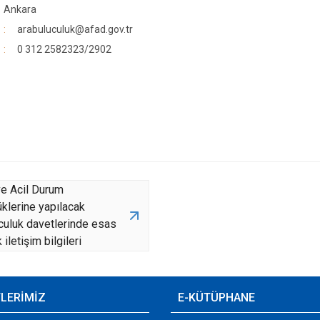
Ankara
arabuluculuk@afad.gov.tr
0 312 2582323/2902
 ve Acil Durum
klerine yapılacak
culuk davetlerinde esas
 iletişim bilgileri
TLERİMİZ
E-KÜTÜPHANE