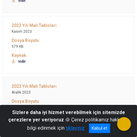
indir
Kasım 2023
579 KB
indir
Aralık 2023
581 KB
Sizlere daha iyi hizmet verebilmek için sitemizde
çerezlere yer veriyoruz
🍪 Çerez politikamız hakkında
indir
bilgi edinmek için
tıklayınız
Kabul et