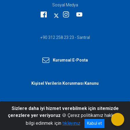
Sosyal Medya
+90 312 258 23 23 - Santral
Kurumsal E-Posta
Kişisel Verilerin Korunması Kanunu
Sizlere daha iyi hizmet verebilmek için sitemizde
© 2026 T.C. İçişleri Bakanlığı Afet ve
çerezlere yer veriyoruz
🍪 Çerez politikamız hakkında
Acil Durum Yönetimi Başkanlığı
bilgi edinmek için
tıklayınız
Kabul et