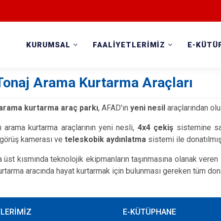
KURUMSAL
FAALİYETLERİMİZ
E-KÜTÜ
 Tonaj Arama Kurtarma Araçları
arama kurtarma araç parkı
, AFAD'ın
yeni nesil
araçlarından olu
lı arama kurtarma araçlarının yeni nesli,
4x4 çekiş
sistemine sa
i görüş kamerası ve
teleskobik aydınlatma
sistemi ile donatılmış
ka üst kısmında teknolojik ekipmanların taşınmasına olanak veren
urtarma aracında hayat kurtarmak için bulunması gereken tüm dona
TLERİMİZ
E-KÜTÜPHANE