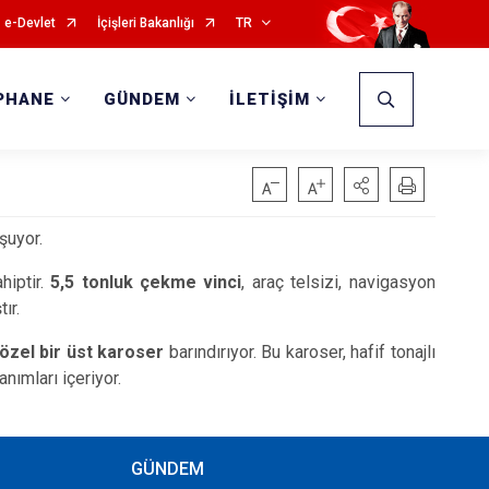
e-Devlet
İçişleri Bakanlığı
TR
PHANE
GÜNDEM
İLETİŞİM
şuyor.
hiptir.
5,5 tonluk çekme vinci
, araç telsizi, navigasyon
tır.
özel bir üst karoser
barındırıyor. Bu karoser, hafif tonajlı
nımları içeriyor.
GÜNDEM