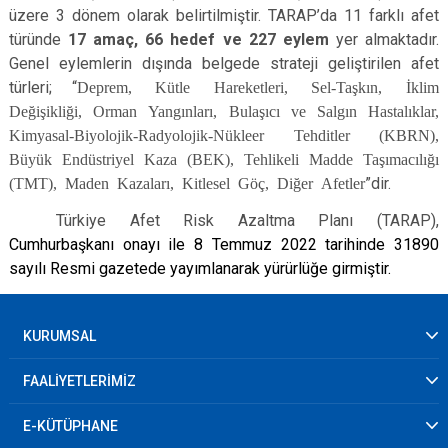
üzere 3 dönem olarak belirtilmiştir. TARAP’da 11 farklı afet
türünde
17 amaç, 66 hedef ve 227 eylem
yer almaktadır.
Genel eylemlerin dışında belgede strateji geliştirilen afet
türleri; “
Deprem, Kütle Hareketleri, Sel-Taşkın, İklim
Değişikliği, Orman Yangınları, Bulaşıcı ve Salgın Hastalıklar,
Kimyasal-Biyolojik-Radyolojik-Nükleer Tehditler (KBRN),
Büyük Endüstriyel Kaza (BEK), Tehlikeli Madde Taşımacılığı
(TMT), Maden Kazaları, Kitlesel Göç, Diğer Afetler
”dir.
Türkiye Afet Risk Azaltma Planı (TARAP),
Cumhurbaşkanı onayı ile 8 Temmuz 2022 tarihinde 31890
sayılı Resmi gazetede yayımlanarak yürürlüğe girmiştir.
KURUMSAL
FAALİYETLERİMİZ
E-KÜTÜPHANE