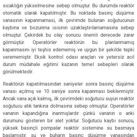
sıcaklığın yükselmesine sebep olmuştur. Bu durumda reaktör
otomatik olarak kapatılmıştır. Bu noktada basınç düşürme
vanasının kapanmaması, ilk çevrimde bulunan soğutucunun
kaybına ve bozunma ısısının uzaklaştırılamamasına sebep
olmuştur. Çekirdek bu olay sonucu önemli derecede zarar
görmüştür. Operatörler reaktörün bu planlanmamış
kapanmasını iyi teşhis edememiş ve uygun bir şekilde tepki
verememiştir. Eksik kontrol odası araçları ve yetersiz acil
durum müdahale eğitimi kazanın temel sebepleri olarak
görülmektedir.
Reaktörün kapatılmasından saniyeler sonra basınç düşürme
vanası açılmış ve 10 saniye sonra kapanması beklenmiştir.
Ancak vana açık kalmış, ilk çevrimdeki soğutucu suyun reaktör
soğutucu atık tankına dolmasına sebep olmuştur. Operatörler
vananın kapandığına inanmışlardır çünkü vananın o anki
durumunu gösteren bir alet yoktur. Soğutucu kaybı sonucu,
yüksek basınçlı pompalar reaktör sistemine su basmaya
başlamıştır. su ve buharın basınç düşürme vanasından