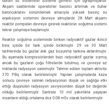
durum su sisteminin sisteme girmesi için uğraşmışlardır.
Akşam saatlerinde operatörler basıncı artırmak ve buhar
baloncuklarını sönümlemek amacıyla yüksek basınç su
enjeksiyon sistemini devreye almışlardır. 28 Mart akşamı
reaktör pompaları devreye girerek reaktörün soğutma sistemi
tekrar çalışmaya başlamıştır.
Reaktör soğutma sisteminde biriken radyoaktif gazlar ikincil
bina içinde bir tank içinde birikmiştir. 29 ve 30 Mart
tarihlerinde bu gazlar atık gaz bozunma tankına aktarılmıştır.
Bu aşamada kompresörlerden bazı radyoaktif gazlar sızmış
ancak bu gazların çoğu filtrelerde tutulmuş ve çevreye az
miktarda radyasyon salınmıştır. Tahmin edilen toplam aktivite
370 PBq olarak belirlenmiştir. Yapılan çalışmalarda kaza
sonucu çevreye salınan radyasyonun düşük ve sağlığa etki
ettiği düşünülen radyasyon seviyesinden düşük bir değerde
olduğu belirlenmiştir. Santrale 10 mil yakınlıkta yaşayan
insanların aldığı ortalama doz 0.08 mSv olarak belirlenmiştir.