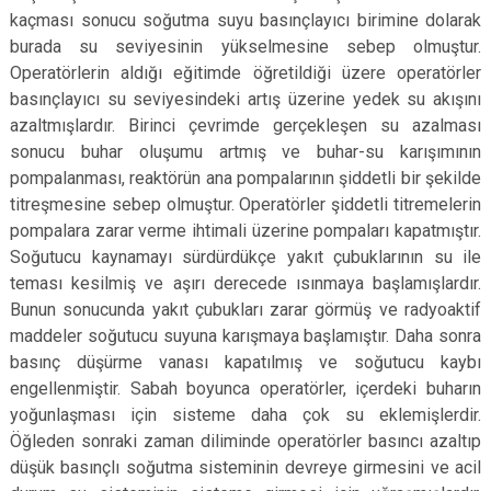
kaçması sonucu soğutma suyu basınçlayıcı birimine dolarak
burada su seviyesinin yükselmesine sebep olmuştur.
Operatörlerin aldığı eğitimde öğretildiği üzere operatörler
basınçlayıcı su seviyesindeki artış üzerine yedek su akışını
azaltmışlardır. Birinci çevrimde gerçekleşen su azalması
sonucu buhar oluşumu artmış ve buhar-su karışımının
pompalanması, reaktörün ana pompalarının şiddetli bir şekilde
titreşmesine sebep olmuştur. Operatörler şiddetli titremelerin
pompalara zarar verme ihtimali üzerine pompaları kapatmıştır.
Soğutucu kaynamayı sürdürdükçe yakıt çubuklarının su ile
teması kesilmiş ve aşırı derecede ısınmaya başlamışlardır.
Bunun sonucunda yakıt çubukları zarar görmüş ve radyoaktif
maddeler soğutucu suyuna karışmaya başlamıştır. Daha sonra
basınç düşürme vanası kapatılmış ve soğutucu kaybı
engellenmiştir. Sabah boyunca operatörler, içerdeki buharın
yoğunlaşması için sisteme daha çok su eklemişlerdir.
Öğleden sonraki zaman diliminde operatörler basıncı azaltıp
düşük basınçlı soğutma sisteminin devreye girmesini ve acil